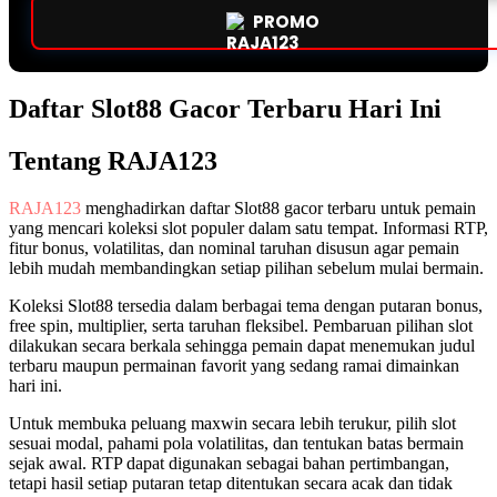
PROMO
Daftar Slot88 Gacor Terbaru Hari Ini
Tentang RAJA123
RAJA123
menghadirkan daftar Slot88 gacor terbaru untuk pemain
yang mencari koleksi slot populer dalam satu tempat. Informasi RTP,
fitur bonus, volatilitas, dan nominal taruhan disusun agar pemain
lebih mudah membandingkan setiap pilihan sebelum mulai bermain.
Koleksi Slot88 tersedia dalam berbagai tema dengan putaran bonus,
free spin, multiplier, serta taruhan fleksibel. Pembaruan pilihan slot
dilakukan secara berkala sehingga pemain dapat menemukan judul
terbaru maupun permainan favorit yang sedang ramai dimainkan
hari ini.
Untuk membuka peluang maxwin secara lebih terukur, pilih slot
sesuai modal, pahami pola volatilitas, dan tentukan batas bermain
sejak awal. RTP dapat digunakan sebagai bahan pertimbangan,
tetapi hasil setiap putaran tetap ditentukan secara acak dan tidak