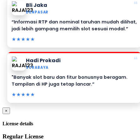
❝
Bli Jaka
DENPASAR
“Informasi RTP dan nominal taruhan mudah dilihat,
jadi lebih gampang memilih slot sesuai modal.”
★★★★★
❝
Hadi Prokadi
SURABAYA
"Banyak slot baru dan fitur bonusnya beragam.
Tampilan di HP juga tetap lancar.”
★★★★★
×
License details
Regular License