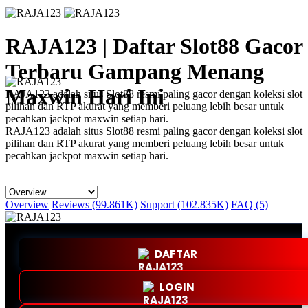
RAJA123 | Daftar Slot88 Gacor
Terbaru Gampang Menang
Maxwin Hari Ini
RAJA123 adalah situs Slot88 resmi paling gacor dengan koleksi slot
pilihan dan RTP akurat yang memberi peluang lebih besar untuk
pecahkan jackpot maxwin setiap hari.
RAJA123 adalah situs Slot88 resmi paling gacor dengan koleksi slot
pilihan dan RTP akurat yang memberi peluang lebih besar untuk
pecahkan jackpot maxwin setiap hari.
Overview
Reviews (99.861K)
Support (102.835K)
FAQ (5)
DAFTAR
LOGIN